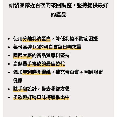
研發團隊近百次的來回調整，堅持提供最好
的產品
使用
分離乳清蛋白
，降低乳糖不耐症困擾
每份高達
1/3的蛋白質每日需求量
國際大廠
的高品質原料堅持
高熱量
手搖飲的最佳替代
添加
專利膳食纖維
，補充蛋白質 + 照顧腸胃
健康
隨手包
設計，帶去哪都方便
多款超好喝口味持續推出中