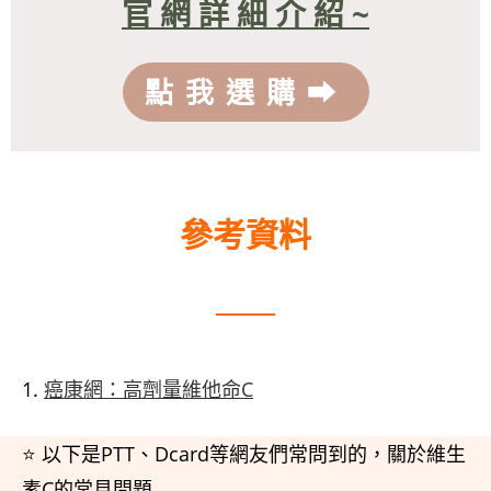
官 網 詳 細 介 紹 ~
點我選購⮕
參考資料
癌康網：高劑量維他命C
⭐ 以下是PTT、Dcard等網友們常問到的，關於維生
素C的常見問題