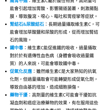
腸胃不適
：維生素C屬於酸性物質，高劑量可
能會引起增加胃酸、影響腸道菌叢，刺激腸黏
膜，導致腹瀉、噁心、嘔吐和胃痙攣等症狀。
腎結石&尿酸結石
：長期過量攝取維生素C，可
能會增加草酸鹽和尿酸的形成，從而增加腎結
石的風險。
鐵中毒
：維生素C能促進鐵的吸收，過量攝取
對於於有遺傳性血色病（身體會吸收過量鐵
質）的人來說，可能會導致鐵中毒。
促氧化反應
：雖然維生素C是大家熟知的抗氧
化劑，但過量攝取會可能轉變形成促氧化劑，
導致自由基的增加，造成細胞損傷。
藥物
干擾
：高劑量的維生素C可能會干擾如抗
凝血劑和癌症治療藥物的效果，有在服用這些