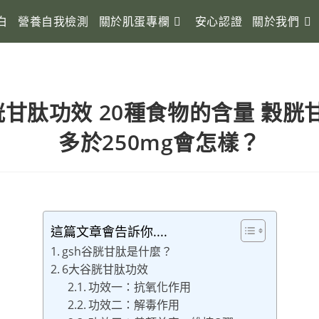
白
營養自我檢測
關於肌蛋專欄
安心認證
關於我們
胱甘肽功效 20種食物的含量 穀胱
多於250mg會怎樣？
這篇文章會告訴你....
gsh谷胱甘肽是什麼？
6大谷胱甘肽功效
功效一：抗氧化作用
功效二：解毒作用