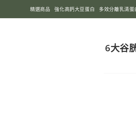
精選商品
強化高鈣大豆蛋白
多效分離乳清蛋
6大谷