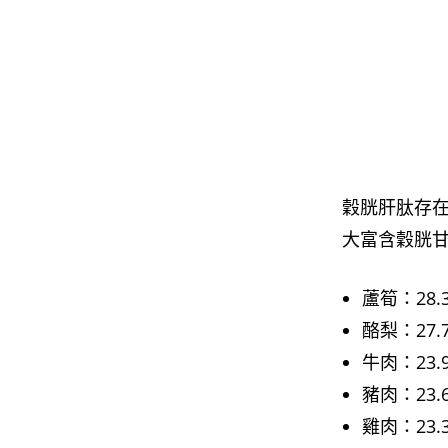
穀胱肝肽存在
大富含穀胱
蘆筍：28.3
酪梨：27.7
牛肉：23.9
豬肉：23.6
雞肉：23.3