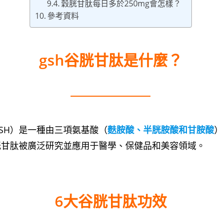
穀胱甘肽每日多於250mg會怎樣？
參考資料
gsh谷胱甘肽是什麼？
SH）是一種由三項氨基酸（
麩胺酸、半胱胺酸和甘胺酸
胱甘肽被廣泛研究並應用于醫學、保健品和美容領域。
6大谷胱甘肽功效