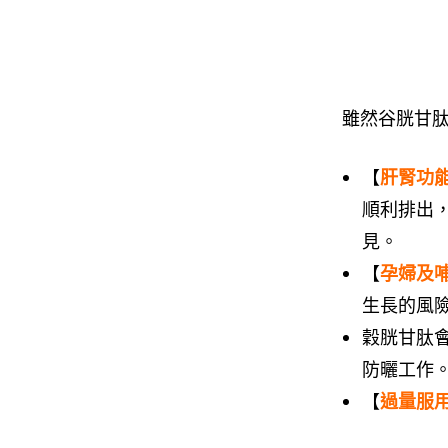
雖然谷胱甘
【
肝腎功
順利排出
見。
【
孕婦及
生長的風
穀胱甘肽
防曬工作
【
過量服