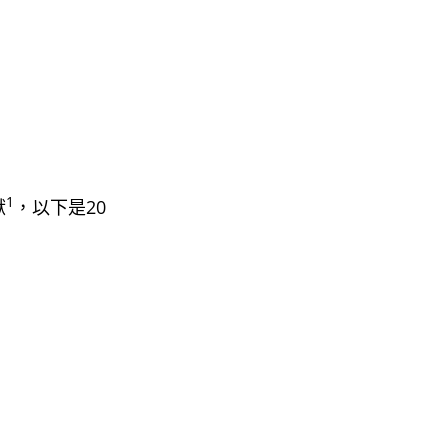
1
獻
，以下是20