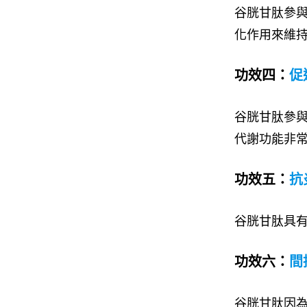
谷胱甘肽參與
化作用來維
功效四：
促
谷胱甘肽參
代謝功能非
功效五：
抗
谷胱甘肽具
功效六：
間
谷胱甘肽因