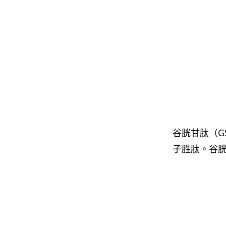
谷胱甘肽（G
子胜肽。谷