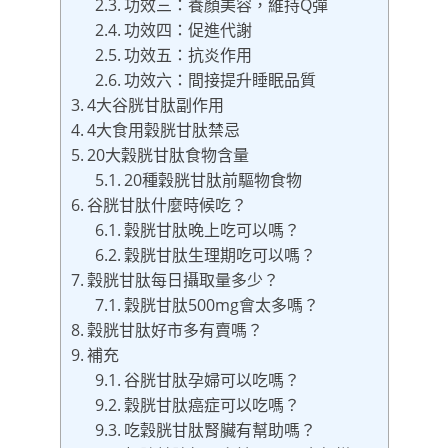
功效三：養顏美容，維持Q彈
功效四：促進代謝
功效五：抗炎作用
功效六：間接提升睡眠品質
4大谷胱甘肽副作用
4大食用穀胱甘肽禁忌
20大穀胱甘肽食物含量
20種穀胱甘肽前驅物食物
谷胱甘肽什麼時候吃？
穀胱甘肽晚上吃可以嗎？
穀胱甘肽生理期吃可以嗎？
穀胱甘肽每日攝取量多少？
穀胱甘肽500mg會太多嗎？
穀胱甘肽好市多有賣嗎？
補充
谷胱甘肽孕婦可以吃嗎？
穀胱甘肽癌症可以吃嗎？
吃穀胱甘肽腎臟有幫助嗎？