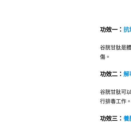
功效一：
抗
谷胱甘肽是
傷。
功效二：
解
谷胱甘肽可
行排毒工作
功效三：
養