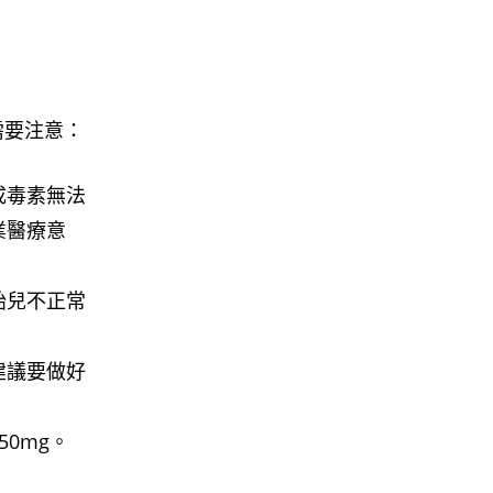
需要注意：
成毒素無法
業醫療意
胎兒不正常
建議要做好
0mg。