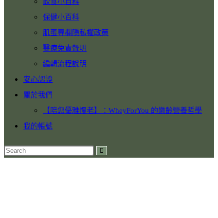
飲食小百科
保健小百科
肌蛋專欄隱私權政策
醫療免責聲明
編輯流程說明
安心認證
關於我們
【陪您優雅慢老】：WheyForYou 的樂齡營養哲學
我的帳號