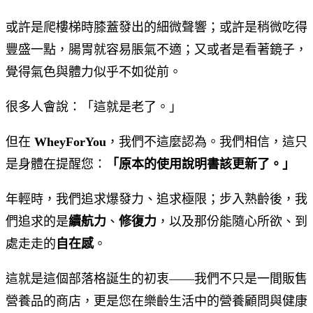
或許是爬樓梯時膝蓋發出的細微聲響；或許是稍微吃得
豐盛一點，腸胃就容易脹氣不適；又或者是看著鏡子，
覺得氣色與體力似乎不如從前。
很多人會說：「這就是老了。」
但在
WheyForYou
，我們不這麼認為。我們相信，這只
是身體在提醒您：
「原本的使用說明書該更新了。」
年輕時，我們追求爆發力、追求極限；步入熟齡後，我
們追求的是
續航力
、
修復力
，以及那份能隨心所欲、到
處走走的
自在感
。
這就是這個部落格誕生的初衷——我們不只是一間販售
營養品的商店，更是您在樂齡生活中的營養顧問與健康