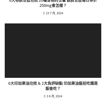
6大谷胱甘肽功效 20種食物的含量 穀胱甘肽每日多於
250mg會怎樣？
23 7 月, 2024
6大印加果油功效 & 2大負評缺點 印加果油飯前吃還是
飯後吃？
3 6 月, 2024