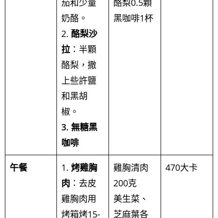
茄和少量
酪梨0.5顆
奶酪。
黑咖啡1杯
2.
酪梨沙
拉
：半顆
酪梨，撒
上些許鹽
和黑胡
椒。
3. 無糖黑
咖啡
午餐
1.
烤雞胸
雞胸清肉
470大卡
肉
：去皮
200克
雞胸肉用
美生菜、
烤箱烤15-
芝麻葉各