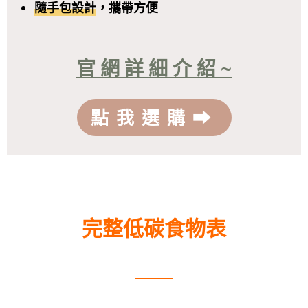
隨手包設計
，攜帶方便
官 網 詳 細 介 紹 ~
點我選購⮕
完整低碳食物表