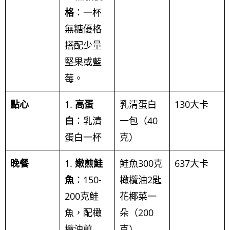
格
：一杯
無糖優格
搭配少量
堅果或藍
莓。
點心
1.
高蛋
乳清蛋白
130大卡
白
：乳清
一包（40
蛋白一杯
克）
晚餐
1.
嫩煎鮭
鮭魚300克
637大卡
魚
：150-
橄欖油2匙
200克鮭
花椰菜一
魚，配橄
朵（200
欖油煎
克）