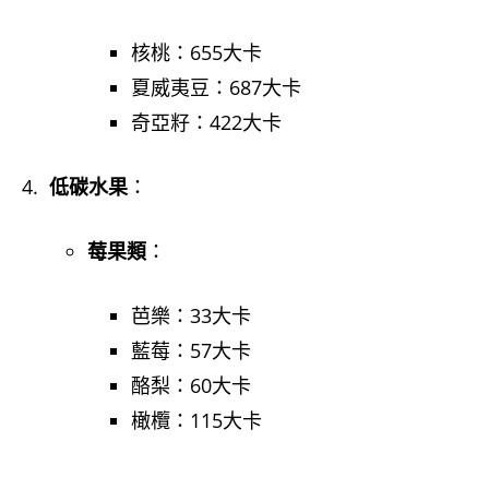
核桃：655大卡
夏威夷豆：687大卡
奇亞籽：422大卡
低碳水果
：
莓果類
：
芭樂：33大卡
藍莓：57大卡
酪梨：60大卡
橄欖：115大卡