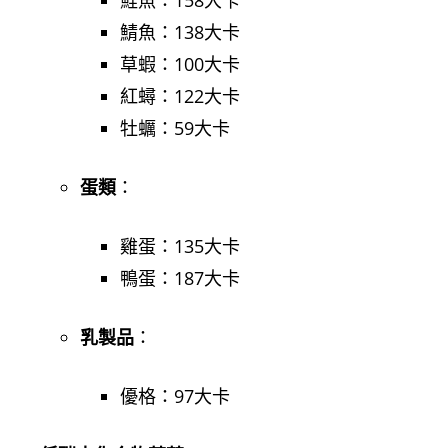
鮭魚：158大卡
鯖魚：138大卡
草蝦：100大卡
紅蟳：122大卡
牡蠣：59大卡
蛋類
：
雞蛋：135大卡
鴨蛋：187大卡
乳製品
：
優格：97大卡