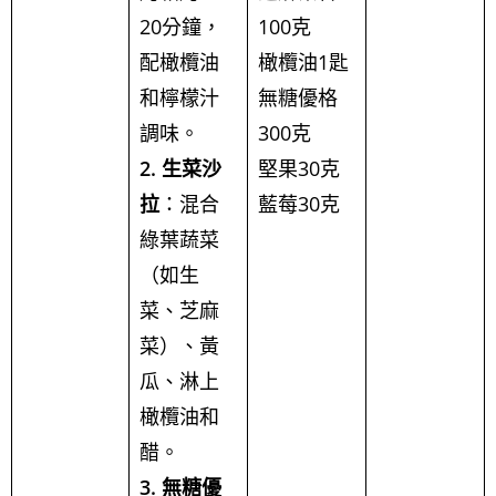
20分鐘，
100克
配橄欖油
橄欖油1匙
和檸檬汁
無糖優格
調味。
300克
2. 生菜沙
堅果30克
拉
：混合
藍莓30克
綠葉蔬菜
（如生
菜、芝麻
菜）、黃
瓜、淋上
橄欖油和
醋。
3. 無糖優