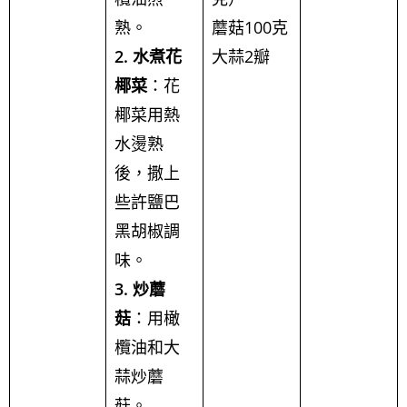
熟。
蘑菇100克
2. 水煮花
大蒜2瓣
椰菜
：花
椰菜用熱
水燙熟
後，撒上
些許鹽巴
黑胡椒調
味。
3. 炒蘑
菇
：用橄
欖油和大
蒜炒蘑
菇。