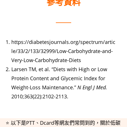
參考資料
https://diabetesjournals.org/spectrum/artic
le/33/2/133/32999/Low-Carbohydrate-and-
Very-Low-Carbohydrate-Diets
Larsen TM, et al. “Diets with High or Low
Protein Content and Glycemic Index for
Weight-Loss Maintenance.”
N Engl J Med.
2010;363(22):2102-2113.
⭐ 以下是PTT、Dcard等網友們常問到的，關於低碳