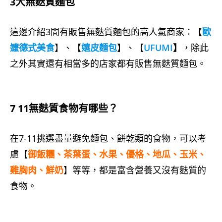
3大無麩質麵包
這邊介紹3間有販售無麩質麵包的高人氣商家：【
歐
嬤德式美食
】、【
嬉皮麵包
】、【
UFUMI
】
，除此
之外其實還有相當多的店家都有販售無麩質麵包。
7 11無麩質食物有哪些？
在7-11挑選盡量避免麵包、餅乾類的食物，可以考
慮【
御飯糰、茶葉蛋、水果、優格、地瓜、玉米、
雞胸肉、鮮奶
】等等，都是富含營養又沒有麩質的
食物。