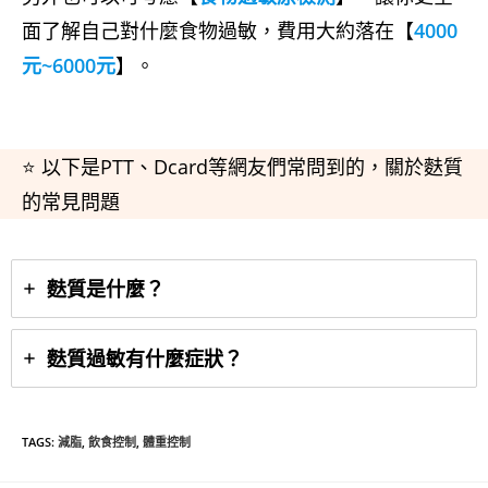
面了解自己對什麼食物過敏，費用大約落在【
4000
元~6000元
】。
⭐ 以下是PTT、Dcard等網友們常問到的，關於麩質
的常見問題
麩質是什麼？
麩質過敏有什麼症狀？
TAGS
:
減脂
,
飲食控制
,
體重控制