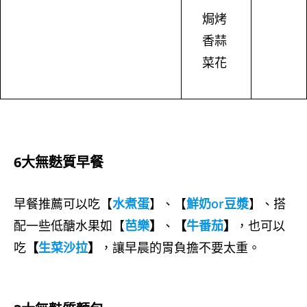
焗烤
香蒜
菜花
6大無麩質早餐
早餐推薦可以吃【
水煮蛋
】、【
鮮奶or豆漿
】、搭
配一些低醣水果如【
芭樂
】
、
【
牛番茄
】
，也可以
吃
【
生菜沙拉
】
，讓早晨的胃負擔不要太重。