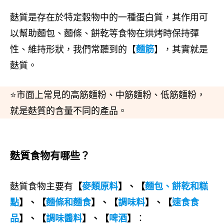
麩質是存在於特定穀物中的一種蛋白質，其作用可
以幫助麵包、麵條、餅乾等食物在烘烤時保持彈
性、維持形狀，我們常聽到的【
麵筋
】，其實就是
麩質。
⭐市面上常見的高筋麵粉、中筋麵粉、低筋麵粉，
就是麩質的含量不同的產品。
麩質食物有哪些？
麩質食物主要有
【
麥類原料
】、【
麵包、餅乾和糕
點
】、【
麵條和麵食
】、【
調味料
】、【
速食食
品
】、【
調味醬料
】、【
啤酒
】
：