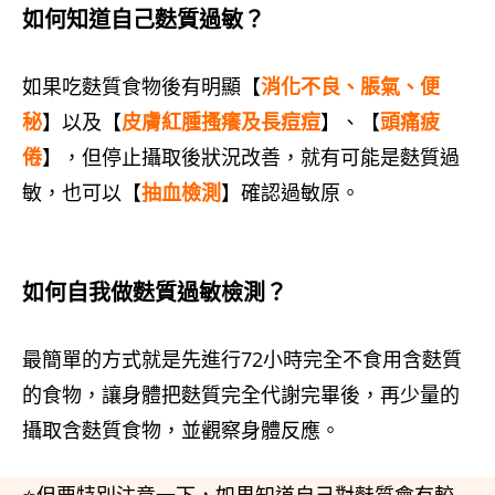
如何知道自己麩質過敏？
如果吃麩質食物後有明顯【
消化不良、脹氣、便
秘
】以及【
皮膚紅腫搔癢及長痘痘
】、【
頭痛疲
倦
】，但停止攝取後狀況改善，就有可能是麩質過
敏，也可以【
抽血檢測
】確認過敏原。
如何自我做麩質過敏檢測？
最簡單的方式就是先進行72小時完全不食用含麩質
的食物，讓身體把麩質完全代謝完畢後，再少量的
攝取含麩質食物，並觀察身體反應。