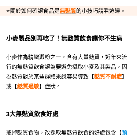
⭐關於如何確認食品是
無麩質
的小技巧請看這邊。
小麥製品別再吃了！無麩質飲食讓你不生病
小麥作為精緻澱粉之一，含有大量麩質，近年來流
行的無麩質飲食認為要避免攝取小麥及其製品，因
為麩質對於某些群體來說容易導致【
麩質不耐症
】
或【
麩質過敏
】症狀。
3大無麩質飲食好處
戒掉麩質食物，改採取無麩質飲食的好處包含【
預