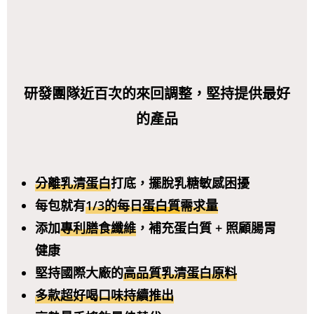
研發團隊近百次的來回調整，堅持提供最好
的產品
分離乳清蛋白
打底，擺脫乳糖敏感困擾
每包就有
1/3的每日
蛋白質
需求量
添加
專利膳食纖維
，補充蛋白質 + 照顧腸胃
健康
堅持國際大廠的
高品質乳清蛋白原料
多款超好喝口味持續推出