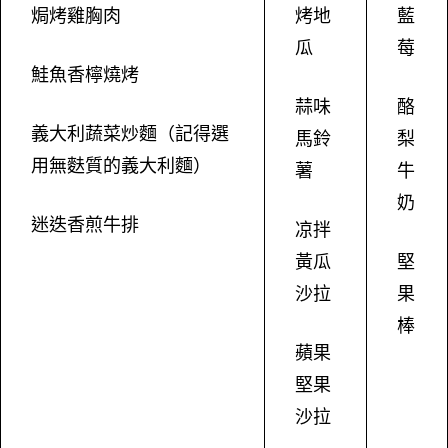
焗烤雞胸肉
烤地
藍
瓜
莓
鮭魚香檸燒烤
蒜味
酪
義大利蔬菜炒麵（記得選
馬鈴
梨
用無麩質的義大利麵）
薯
牛
奶
迷迭香煎牛排
凉拌
黃瓜
堅
沙拉
果
棒
蘋果
堅果
沙拉