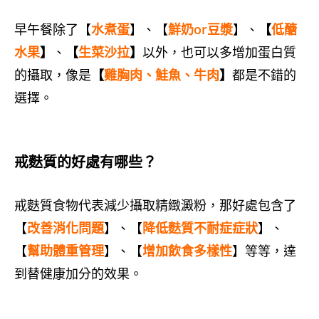
早午餐除了【
水煮蛋
】、【
鮮奶or豆漿
】、
【
低醣
水果
】
、
【
生菜沙拉
】
以外，也可以多增加蛋白質
的攝取，像是
【
雞胸肉、鮭魚、牛肉
】
都是不錯的
選擇。
戒麩質的好處有哪些？
戒麩質食物代表減少攝取精緻澱粉，那好處包含了
【
改善消化問題
】、【
降低麩質不耐症症狀
】、
【
幫助體重管理
】、【
增加飲食多樣性
】等等，達
到替健康加分的效果。