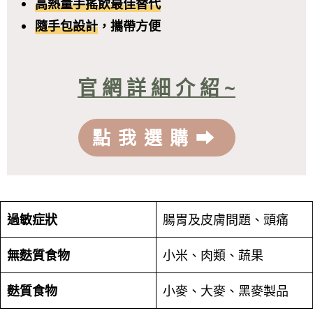
高熱量手搖飲最佳替代
隨手包設計
，攜帶方便
官 網 詳 細 介 紹 ~
點我選購⮕
過敏症狀
腸胃及皮膚問題、頭痛
無麩質食物
小米、肉類、蔬果
麩質食物
小麥、大麥、黑麥製品