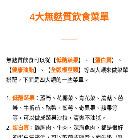
4大無麩質飲食菜單
無麩質飲食可以從【
低醣蔬果
】、【
蛋白質
】、
【
健康油脂
】、【
全榖根莖類
】等四大類來做菜單
搭配，下面是四大類的一些菜單。
低醣蔬果
：蘆筍、花椰菜、青花菜、蘑菇、芭
樂、牛番茄、酪梨、藍莓、奇異果、蘋果等
等，可以做成蔬果沙拉，清爽不油膩。
蛋白質
：雞胸肉、牛肉、深海魚肉，都是很好
的蛋白質來源，可以乾煎或鹽煮。而牛奶（乳