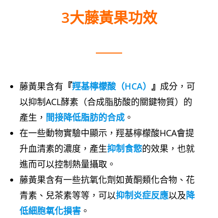
3大藤黃果功效
藤黃果含有
『
羥基檸檬酸（HCA）
』
成分，可
以抑制ACL酵素（合成脂肪酸的關鍵物質）的
產生，
間接降低脂肪的合成
。
在一些動物實驗中顯示，羥基檸檬酸HCA會提
升血清素的濃度，產生
抑制食慾
的效果，也就
進而可以控制熱量攝取。
藤黃果含有一些抗氧化劑如黃酮類化合物、花
青素、兒茶素等等，可以
抑制炎症反應
以及
降
低細胞氧化損害
。