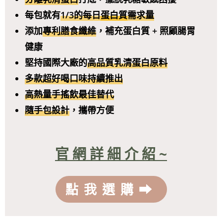
每包就有
1/3的每日
蛋白質
需求量
添加
專利膳食纖維
，補充蛋白質 + 照顧腸胃
健康
堅持國際大廠的
高品質乳清蛋白原料
多款超好喝口味持續推出
高熱量手搖飲最佳替代
隨手包設計
，攜帶方便
官 網 詳 細 介 紹 ~
點我選購⮕