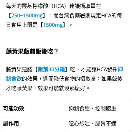
每天的羥基檸檬酸（HCA）建議攝取量在
【
750~1500mg
】，而台灣食藥署則規定HCA的每
日食用上限是【
1500mg
】。
藤黃果飯前飯後吃？
藤黃果建議【
飯前30分鐘
】吃，才能讓HCA發揮
抑
制食欲
的效果
，
進而降低食物的攝取量；如果飯後
才吃藤黃果，效果可能就沒那麼好。
可能功效
抑制食慾、控制體重
副作用
噁心想吐、腸胃不適