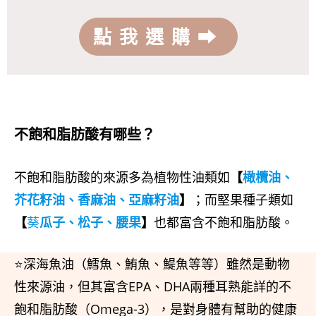
點我選購⮕
不飽和脂肪酸有哪些？
不飽和脂肪酸的來源多為植物性油類如
【
橄欖油、
芥花籽油
、香麻油、亞麻籽油
】
；而堅果種子類如
【
葵
瓜子、松子、腰果
】
也都富含不飽和脂肪酸。
⭐深海魚油（鱈魚、鮪魚、鯷魚等等）雖然是動物
性來源油，但其富含EPA、DHA兩種耳熟能詳的不
飽和脂肪酸（Omega-3），是對身體有幫助的健康