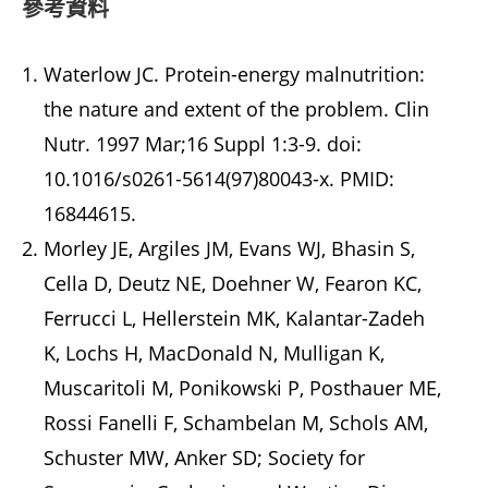
參考資料
Waterlow JC. Protein-energy malnutrition:
the nature and extent of the problem. Clin
Nutr. 1997 Mar;16 Suppl 1:3-9. doi:
10.1016/s0261-5614(97)80043-x. PMID:
16844615.
Morley JE, Argiles JM, Evans WJ, Bhasin S,
Cella D, Deutz NE, Doehner W, Fearon KC,
Ferrucci L, Hellerstein MK, Kalantar-Zadeh
K, Lochs H, MacDonald N, Mulligan K,
Muscaritoli M, Ponikowski P, Posthauer ME,
Rossi Fanelli F, Schambelan M, Schols AM,
Schuster MW, Anker SD; Society for