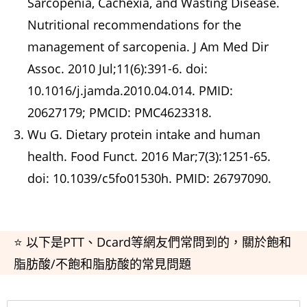
Sarcopenia, Cachexia, and Wasting Disease.
Nutritional recommendations for the
management of sarcopenia. J Am Med Dir
Assoc. 2010 Jul;11(6):391-6. doi:
10.1016/j.jamda.2010.04.014. PMID:
20627179; PMCID: PMC4623318.
Wu G. Dietary protein intake and human
health. Food Funct. 2016 Mar;7(3):1251-65.
doi: 10.1039/c5fo01530h. PMID: 26797090.
⭐ 以下是PTT、Dcard等網友們常問到的，關於飽和
脂肪酸/不飽和脂肪酸的常見問題