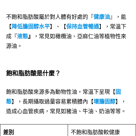
不飽和脂肪酸屬於對人體有好處的『
健康油
』，能
【
降低膽固醇水平
】、【
保持血管暢通
】，常溫下
成『
液態
』
，常見如橄欖油、亞麻仁油等植物性來
源油。
飽和脂肪酸是什麼？
飽和脂肪酸來源多為動物性油，常溫下呈現【
固
態
】，長期攝取過量容易累積體內【
壞膽固醇
】，
造成心血管疾病，常見如豬油、牛油、奶油等等。
差別
不飽和脂肪酸較健康