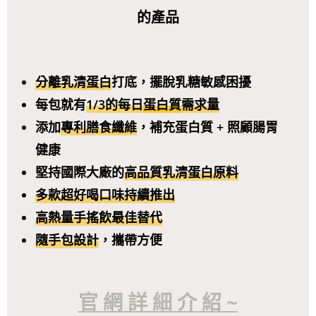
的產品
分離乳清蛋白
打底，擺脫乳糖敏感困擾
每包就有
1/3的每日
蛋白質
需求量
添加
專利膳食纖維
，補充蛋白質 + 照顧腸胃
健康
堅持國際大廠的
高品質乳清蛋白原料
多款超好喝口味持續推出
高熱量手搖飲最佳替代
隨手包設計
，攜帶方便
官 網 詳 細 介 紹 ~