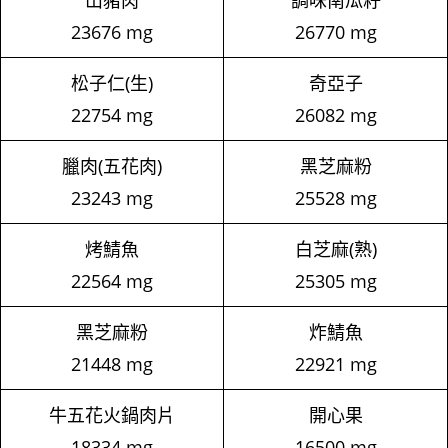
山豬肉
調味南瓜籽
23676 mg
26770 mg
松子仁(生)
奇亞子
22754 mg
26082 mg
臘肉(五花肉)
黑芝麻粉
23243 mg
25528 mg
烤鯖魚
白芝麻(熟)
22564 mg
25305 mg
黑芝麻粉
炸鯖魚
21448 mg
22921 mg
牛五花火鍋肉片
開心果
18334 mg
16500 mg