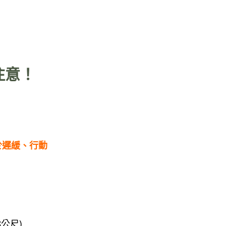
注意！
於遲緩
、
行動
公尺)