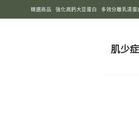
精選商品
強化高鈣大豆蛋白
多效分離乳清蛋
肌少症