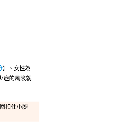
分
】、女性為
少症的風險就
圈扣住小腿