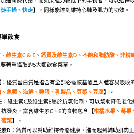
、加速新陳代謝，而如果體力較低下的年長者，可以選擇
、徒手操、快走
】，同樣能達到維持心肺及肌力的功效。
菜單飲食
質
、
維生素C & E、鈣質及維生素D、不飽和脂肪酸、非精
要著重攝取的5大類飲食菜單。
質
：優質蛋白質是指含有全部必需胺基酸且人體容易吸收
肉、魚類、海鮮、雞蛋、乳製品、豆漿、豆腐
】
。
E
：維生素C及維生素E屬於抗氧化劑，可以幫助降低老化
、抗發炎，富含維生素C、E的食物包含
【
柑橘水果、莓果
、菠菜
】
。
生素D
：鈣質可以幫助維持骨骼健康，進而起到輔助肌肉