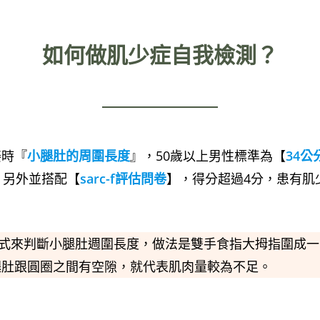
如何做肌少症自我檢測？
姿時『
小腿肚的周圍長度
』，50歲以上男性標準為【
34公
，另外並搭配【
sarc-f評估問卷
】，得分超過4分，患有肌
方式來判斷小腿肚週圍長度，做法是雙手食指大拇指圍成一
腿肚跟圓圈之間有空隙，就代表肌肉量較為不足。