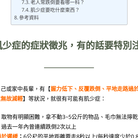
老人常跌倒要看哪一科？
肌少症要吃什麼東西？
參考資料
肌少症的症狀徵兆，有的話要特別
自己或家中長輩，有【
握力低下
、
反覆跌倒
、
平地走路過
重無故減輕
】等狀況，就很有可能有肌少症：
：
取物有明顯困難，拿不動3~5公斤的物品、毛巾無法擰乾
：
過去一年內曾連續跌倒2次以上
過於遲緩
：
6公尺的平地距離要走8秒以上(每秒速度少於0.8