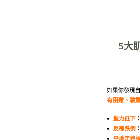
5大
如果你發現
有困難
、
體
握力低下
反覆跌倒
平地走路