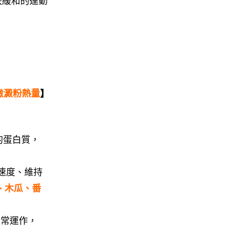
較緩和的運動
緻澱粉熱量
】
的蛋白質，
速度、維持
、木瓜、番
正常運作，