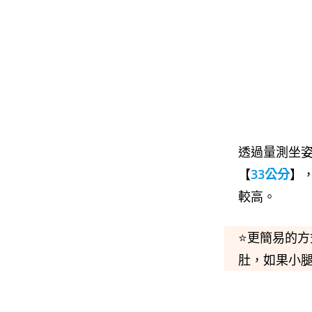
透過量測坐
【
33公分
】
較高。
⭐更簡易的
肚，如果小