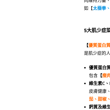
肉維持力量
如【
太極拳
5大肌少症
【
優質蛋白
是肌少症的人
優質蛋白
包含
【
瘦
維生素C、
皮膚健康
茄、甜椒
鈣質及維