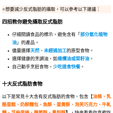
⭐想要減少反式脂肪的攝取，可以參考以下建議：
四招教你避免攝取反式脂肪
仔細閱讀食品的標示，避免含有「
部分氫化植物
油
」的產品。
儘量選擇
天然、未經過加工
的原型食物。
選擇健康的烹調油，如
橄欖油或菜籽油
。
自己動手烹飪食物，
少吃速食快餐
。
十大反式脂肪食物
以下是常見十大含有反式脂肪的食物，包含【
油條、乳
酪蛋糕、奶酥麵包、魚酥、蛋黃酥、泡芙巧克力、牛軋
糖、芝麻蛋捲、蘿蔔酥、鳳梨酥
】
，快來看看你喜歡吃