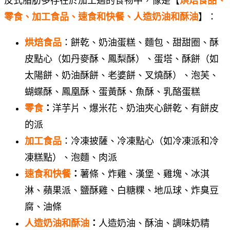
反式脂肪多存在於加工過的食物中，像是【
烘焙食品、
零食、加工食品、速食和快餐、人造奶油和酥油
】：
烘焙食品
：餅乾、奶油蛋糕、麵包、甜甜圈、酥
皮點心（如丹麥酥、鳳梨酥）、蛋塔、酥餅（如
太陽餅、奶油酥餅、老婆餅、叉燒酥）、泡芙、
蝴蝶酥、鳳凰酥、蛋黃酥、魚酥、乳酪蛋糕
零食
：
洋芋片、爆米花、奶油夾心餅乾、有餅皮
的派
加工食品
：冷凍披薩、冷凍點心（如冷凍派和冷
凍糕點）、泡麵、肉派
速食和快餐
：
薯條、炸雞、漢堡、雞塊、冰淇
淋、蘋果派、鹽酥雞、白糖粿、地瓜球、炸臭豆
腐、油條
人造奶油和酥油
：
人造奶油、酥油、調味奶精