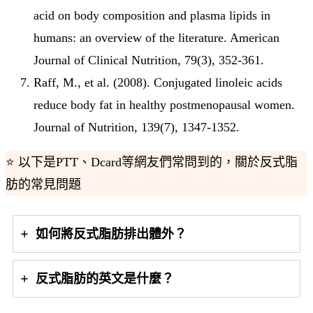
acid on body composition and plasma lipids in
humans: an overview of the literature. American
Journal of Clinical Nutrition, 79(3), 352-361.
Raff, M., et al. (2008). Conjugated linoleic acids
reduce body fat in healthy postmenopausal women.
Journal of Nutrition, 139(7), 1347-1352.
⭐ 以下是PTT、Dcard等網友們常問到的，關於反式脂
肪的常見問題
如何將反式脂肪排出體外？
反式脂肪的英文是什麼？