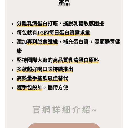
產品
分離乳清蛋白
打底，擺脫乳糖敏感困擾
每包就有
1/3的每日
蛋白質
需求量
添加
專利膳食纖維
，補充蛋白質 + 照顧腸胃健
康
堅持國際大廠的
高品質乳清蛋白原料
多款超好喝口味持續推出
高熱量手搖飲最佳替代
隨手包設計
，攜帶方便
官 網 詳 細 介 紹 ~