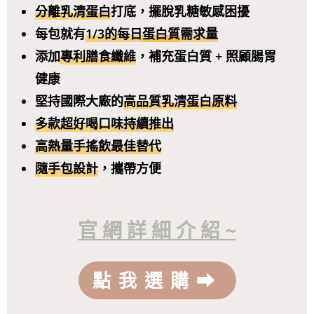
分離乳清蛋白
打底，擺脫乳糖敏感困擾
每包就有
1/3的每日
蛋白質
需求量
添加
專利膳食纖維
，補充蛋白質 + 照顧腸胃
健康
堅持國際大廠的
高品質乳清蛋白原料
多款超好喝口味持續推出
高熱量手搖飲最佳替代
隨手包設計
，攜帶方便
官 網 詳 細 介 紹 ~
點我選購⮕