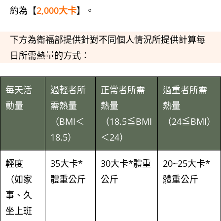
約為【
2,000大卡
】。
下方為衛福部提供針對不同個人情況所提供計算每
日所需熱量的方式：
每天活
過輕者所
正常者所需
過重者所需
動量
需熱量
熱量
熱量
（BMI＜
（18.5≦BMI
（24≦BMI）
18.5）
＜24）
輕度
35大卡*
30大卡*體重
20~25大卡*
（如家
體重公斤
公斤
體重公斤
事、久
坐上班