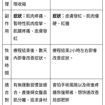
理
限收縮
副
症狀：
肌肉疼痛、
症狀：
皮膚發紅、肌肉僵
作
暫時性肌肉痙攣、
硬、紅腫
用
肌腱疼痛、皮膚發
紅
恢
療程結束後，數天
療程結束2小時左右即會
復
內即會改善症狀。
改善症狀。
時
間
適
有無運動習慣皆適
害怕手術風險以及術後疼
合
合、產後婦女腹直
痛恢復期者、想快速改善
對
肌分離、追求身材
局部肥胖