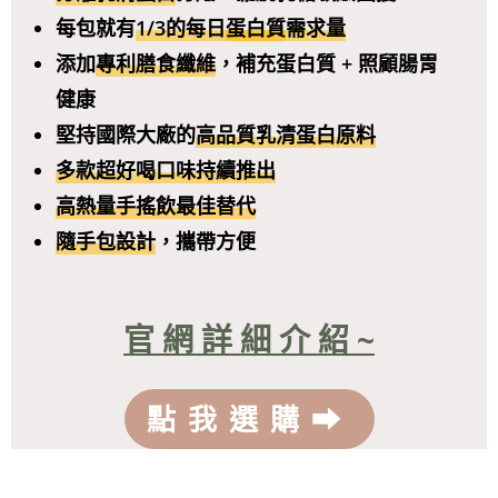
每包就有
1/3的每日
蛋白質
需求量
添加
專利膳食纖維
，補充蛋白質 + 照顧腸胃
健康
堅持國際大廠的
高品質乳清蛋白原料
多款超好喝口味持續推出
高熱量手搖飲最佳替代
隨手包設計
，攜帶方便
官 網 詳 細 介 紹 ~
點我選購⮕