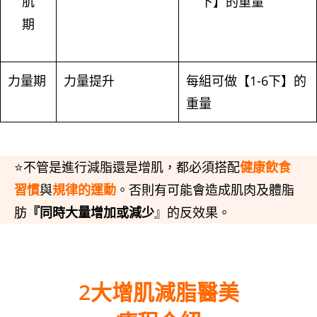
肌
下】的重量
期
力量期
力量提升
每組可做【1-6下】的
重量
⭐不管是進行減脂還是增肌，都必須搭配
健康飲食
習慣
與
規律的運動
。否則有可能會造成肌肉及體脂
肪
『
同時大量增加或減少
』的反效果。
2大增肌減脂醫美