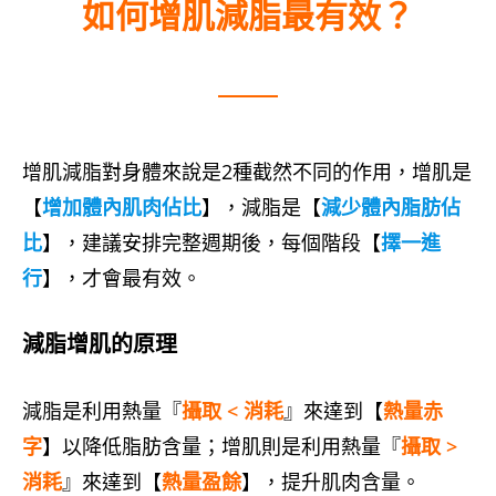
如何增肌減脂最有效？
增肌減脂對身體來說是2種截然不同的作用，增肌是
【
增加
體內
肌肉佔比
】，減脂是【
減少
體內
脂肪佔
比
】，建議安排完整週期後，每個階段【
擇一進
行
】，才會最有效。
減脂增肌的原理
減脂是利用熱量『
攝取 < 消耗
』來達到【
熱量赤
字
】以降低脂肪含量；增肌則是利用熱量『
攝取 >
消耗
』來達到【
熱量盈餘
】，提升肌肉含量。