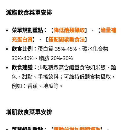
減脂飲食菜單安排
菜單規劃重點：
【
降低醣類攝取
】、【
適量補
充蛋白質
】、【
搭配間歇斷食法
】
飲食比例：
蛋白質 35%-45%、碳水化合物
30%-40%、脂肪 20%-30%
飲食建議：
少吃精緻高含醣量食物如米飯、麵
包、甜點、手搖飲料；可維持低醣食物攝取，
例如：香蕉、地瓜等。
增肌飲食菜單安排
菜單規劃重點：
【
運動前增加醣類攝取
】、