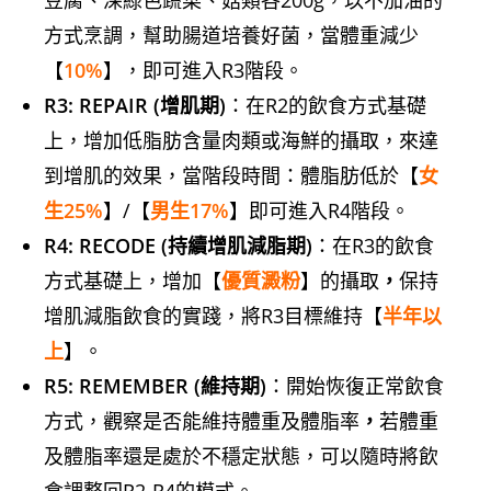
豆腐、深綠色蔬菜、菇類各200g，以不加油的
方式烹調，幫助腸道培養好菌，當體重減少
【
10%
】，即可進入R3階段。
R3: REPAIR (增肌期)
：在R2的飲食方式基礎
上，增加低脂肪含量肉類或海鮮的攝取，來達
到增肌的效果，當階段時間：體脂肪低於【
女
生25%
】/【
男生17%
】即可進入R4階段。
R4: RECODE (持續增肌減脂期)
：在R3的飲食
方式基礎上，增加【
優質澱粉
】的攝取
，
保持
增肌減脂飲食的實踐，將R3目標維持【
半年以
上
】。
R5: REMEMBER (維持期)
：開始恢復正常飲食
方式，觀察是否能維持體重及體脂率
，
若體重
及體脂率還是處於不穩定狀態，可以隨時將飲