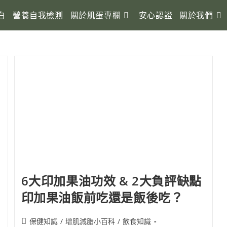
白
營養自我檢測
關於肌蛋專欄
安心認證
關於我們
6大印加果油功效 & 2大負評缺點
印加果油飯前吃還是飯後吃？
保健知識
/
增肌減脂小百科
/
飲食知識